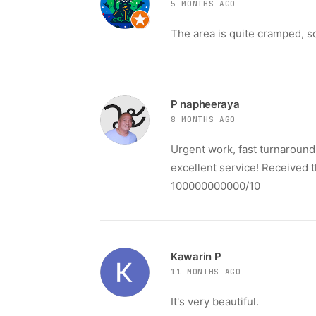
5 MONTHS AGO
The area is quite cramped, so 
P napheeraya
8 MONTHS AGO
Urgent work, fast turnaround
excellent service! Received t
100000000000/10
Kawarin P
11 MONTHS AGO
It's very beautiful.