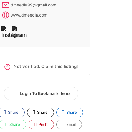
dmeedia99@gmail.com
www.dmeedia.com
Not verified. Claim this listing!
Login To Bookmark Items
Share
Share
Share
Share
Pin It
Email